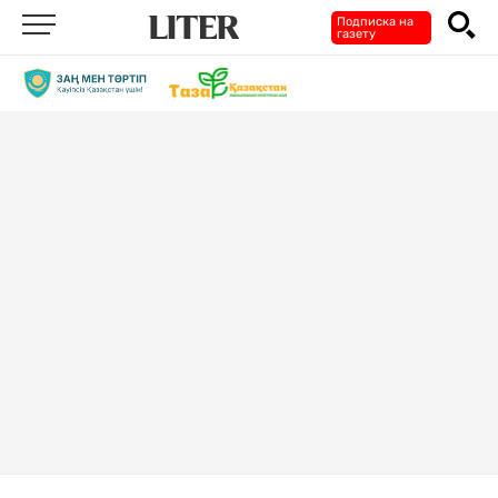
Подписка на
газету