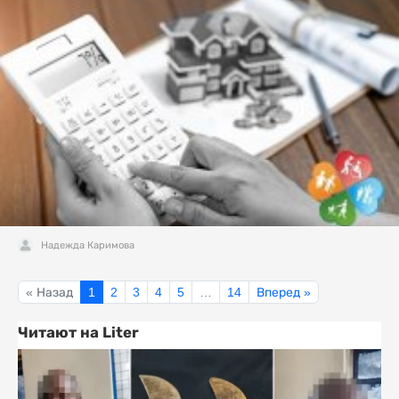
Надежда Каримова
« Назад
1
2
3
4
5
…
14
Вперед »
Читают на Liter