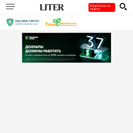
Подписка на
газету