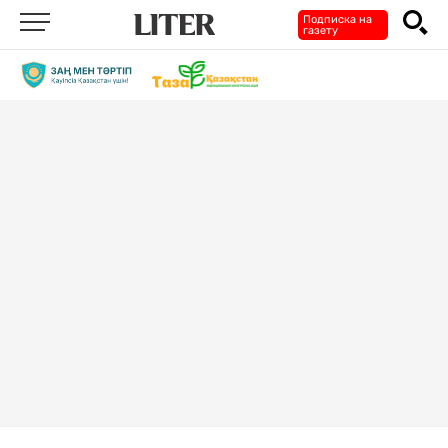
Подписка на
газету