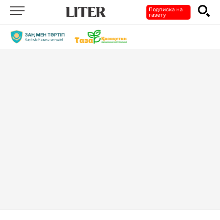
Подписка на
газету