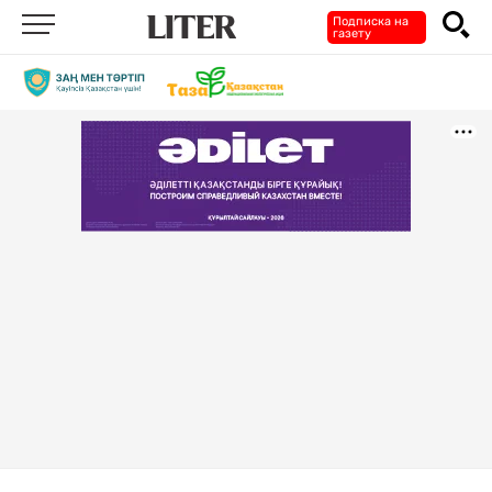
Подписка на
газету