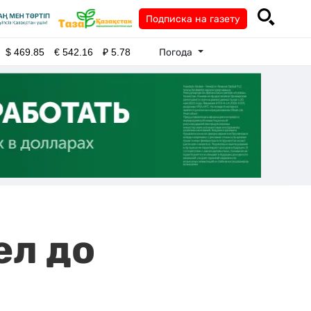
Подписка на газету
Погода
$
469.85
€
542.16
₽
5.78
ел до