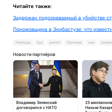
Читайте также:
Задержан подозреваемый в убийстве с
Поножовщина в Экибастузе: что извест
Павлодар
Суд
ремонт
Приговор
нож
конфл