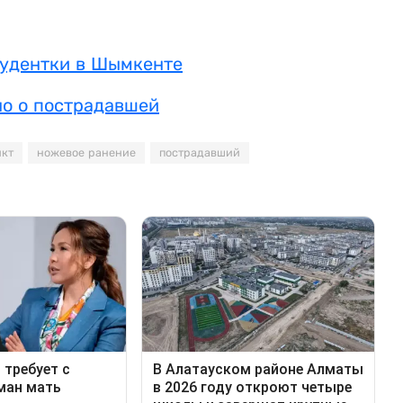
тудентки в Шымкенте
но о пострадавшей
икт
ножевое ранение
пострадавший