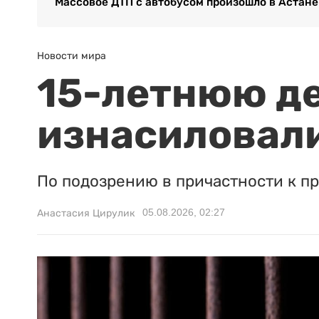
Массовое ДТП с автобусом произошло в Астане
Новости мира
15-летнюю д
изнасиловали
По подозрению в причастности к п
05.08.2026, 02:27
Анастасия Цирулик