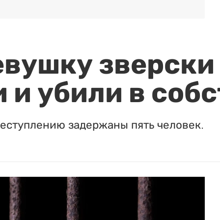
евушку зверски
 и убили в соб
реступлению задержаны пять человек.