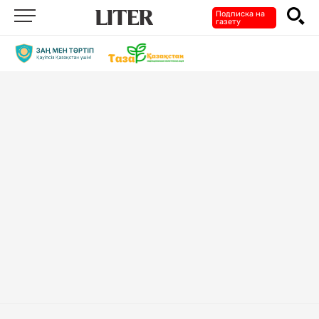
Подписка на
газету