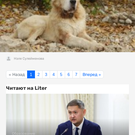
Нэля Сулейменова
« Назад
1
2
3
4
5
6
7
Вперед »
Читают на Liter
Образование