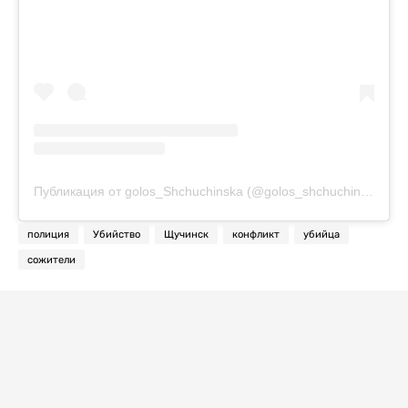
Публикация от golos_Shchuchinska (@golos_shchuchinska)
полиция
Убийство
Щучинск
конфликт
убийца
сожители