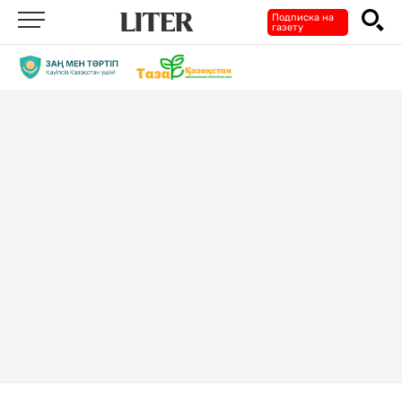
Подписка на
газету