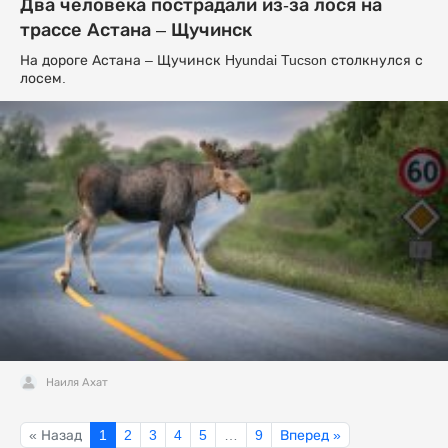
Два человека пострадали из-за лося на
трассе Астана – Щучинск
На дороге Астана – Щучинск Hyundai Tucson столкнулся с
лосем.
Наиля Ахат
« Назад
1
2
3
4
5
…
9
Вперед »