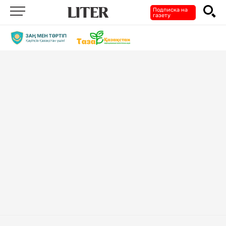
Подписка на
газету