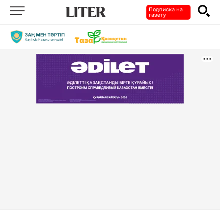
Подписка на
газету