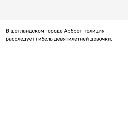
В шотландском городе Арброт полиция
расследует гибель девятилетней девочки,
которую нашли с тяжелыми травмами в
промышленной зоне, где семья разбила
палаточный лагерь. По подозрению в
убийстве ребенка задержан ее 35-летний
отец, передает
Liter.kz
со ссылкой на
The Sun
.
По данным полиции, семья из Западного
Йоркшира приехала в Арброт и разбила
палатку на территории заброшенной
промышленной зоны неподалеку от пляжа.
Вместе с родителями были двое детей.