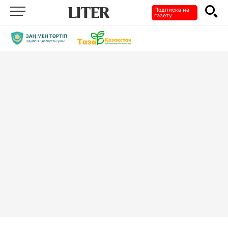
Подписка на
газету