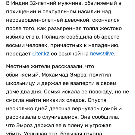
В Индии 32-летний мужчина, обвиняемый в
похищении и сексуальном насилии над
несовершеннолетней девочкой, скончался
после того, как разъяренная толпа жестоко
избила его в. Полиция сообщила об аресте
восьми человек, причастных к нападению,
передает
Liter.kz
со ссылкой на
news9live
.
Местные жители рассказали, что
обвиняемый, Мохаммад Эмроз, похитил
школьницу и держал ее взаперти в своем
доме два дня. Семья искала ее повсюду, но не
смогла найти никаких следов. Спустя
несколько дней девочка вернулась домой и
рассказала о случившемся. Она сообщила,
что Эмроз держал ее в плену и угрожал
убить. Услышав это, большая группа