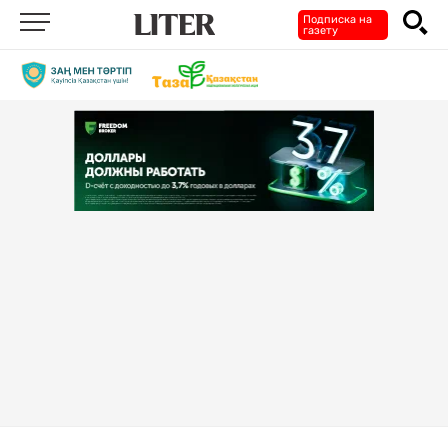
Подписка на
газету