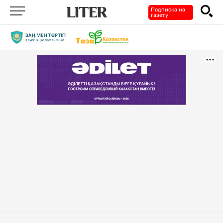
Подписка на
газету