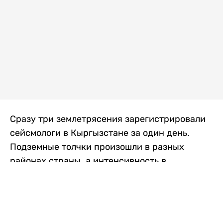
Сразу три землетрясения зарегистрировали
сейсмологи в Кыргызстане за один день.
Подземные толчки произошли в разных
районах страны, а интенсивность в
населенных пунктах достигала трех баллов.
Об этом сообщили в Институте сейсмологии
Национальной академии наук Кыргызской
Республики, передает
Liter.kz
со ссылкой