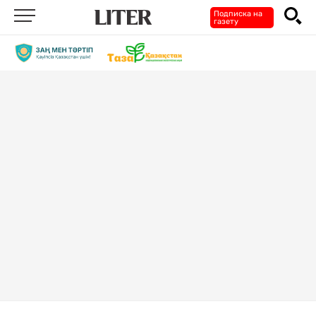
Подписка на
газету