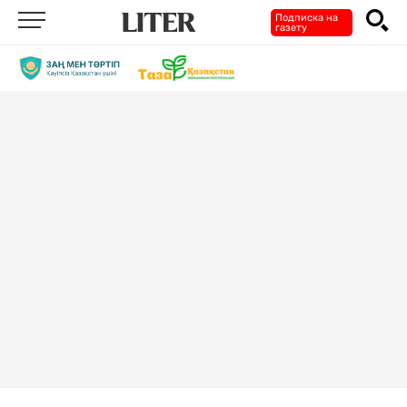
Подписка на
газету