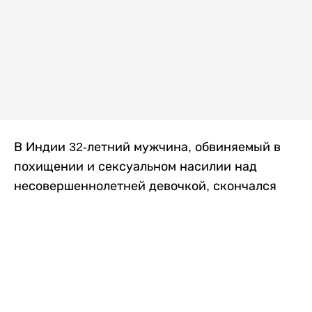
В Индии 32-летний мужчина, обвиняемый в
похищении и сексуальном насилии над
несовершеннолетней девочкой, скончался
после того, как разъяренная толпа жестоко
избила его в. Полиция сообщила об аресте
восьми человек, причастных к нападению,
передает
Liter.kz
со ссылкой на
news9live
.
Местные жители рассказали, что