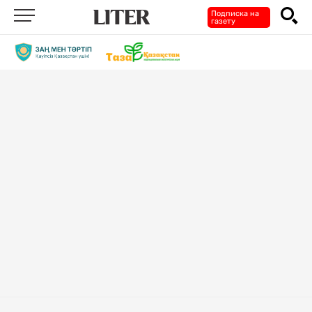
Подписка на
газету