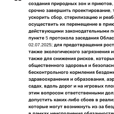
создания природных зон и приютов,
срочно завершить проектирование, 
ускорить сбор, стерилизацию и реа
осуществить их перемещение в при
действующими законодательными по
пункте 5 протокола заседания Обла
02.07.2025; для предотвращения рос
также экологического загрязнения и
также для снижения рисков, которые
общественного здоровья и безопасн
бесконтрольного кормления бездомн
здравоохранения и образования, аэр
садах, вдоль дорог и на игровых пл
этим вопросом ответственными дол
допустить каких-либо сбоев в реализ
которые могут возникнуть из-за бе
в рамках неисполнения обязанносте