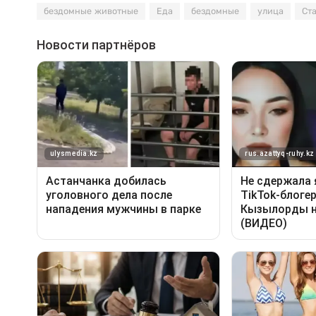
бездомные животные
Еда
бездомные
улица
Ст