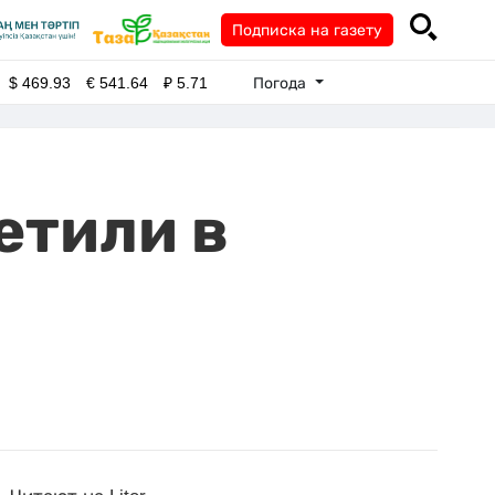
Подписка на газету
Погода
$
469.93
€
541.64
₽
5.71
етили в