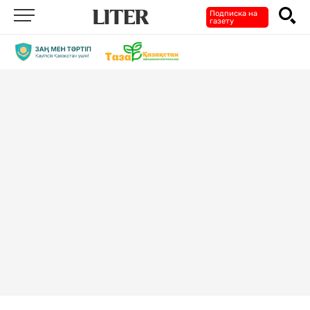
Подписка на
газету