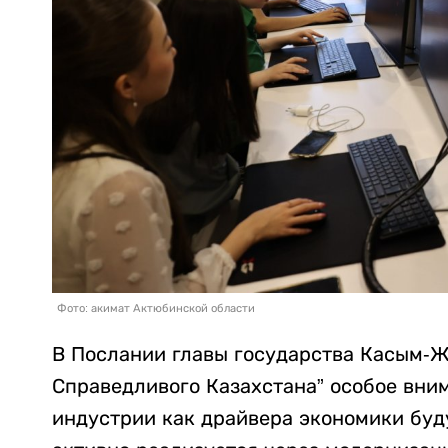
Фото: акимат Актюбинской области
В Послании главы государства Касым-Ж
Справедливого Казахстана” особое вни
индустрии как драйвера экономики буд