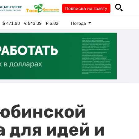
Подписка на газету
Погода
$
471.98
€
543.39
₽
5.82
тюбинской
 для идей и