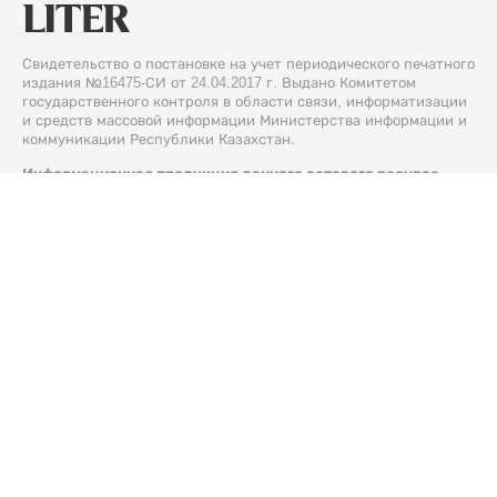
Свидетельство о постановке на учет периодического печатного
издания №16475-СИ от 24.04.2017 г. Выдано Комитетом
государственного контроля в области связи, информатизации
и средств массовой информации Министерства информации и
коммуникации Республики Казахстан.
Информационная продукция данного сетевого ресурса
предназначена для лиц, достигших 18 лет и старше.
© 2026 Liter.kz. Все права защищены.