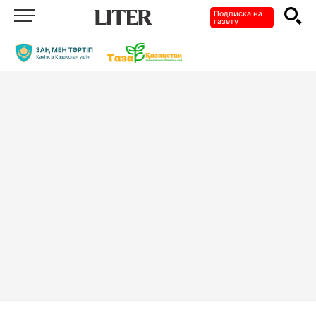
Подписка на
газету