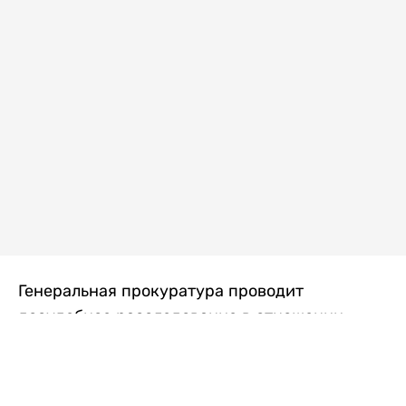
Генеральная прокуратура проводит
досудебное расследование в отношении
преступной группы, длительное время
занимавшейся экономической контрабандой
товаров из Китая в Казахстан, передает