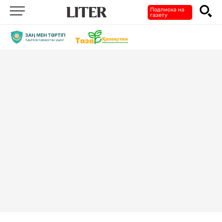
Подписка на
газету