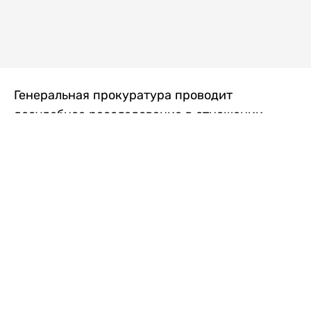
Генеральная прокуратура проводит
досудебное расследование в отношении
преступной группы, длительное время
занимавшейся экономической контрабандой
товаров из Китая в Казахстан, передает
Liter.kz
со ссылкой на Генпрокуратуру РК.
"Следствием установлено, что из 37
компаний, только по двум
аффилированным предприятиям
"Metlink" и "Urban Green" участниками
ОПГ причинен ущерб государству