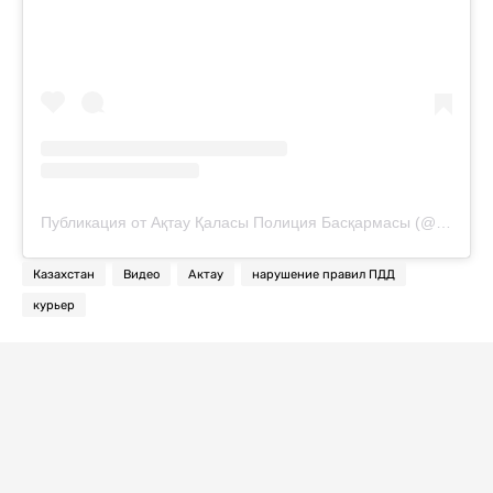
Публикация от Ақтау Қаласы Полиция Басқармасы (@up_aktau_polisia)
Казахстан
Видео
Актау
нарушение правил ПДД
курьер