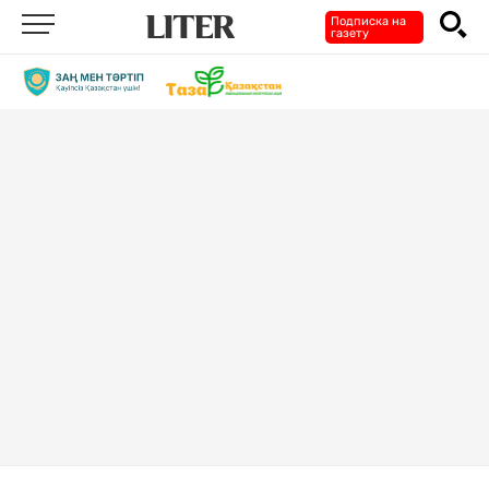
Подписка на
газету