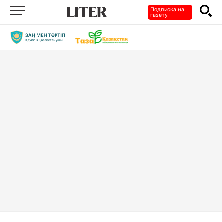
Подписка на
газету