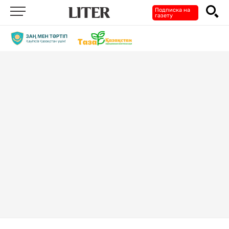
Подписка на
газету