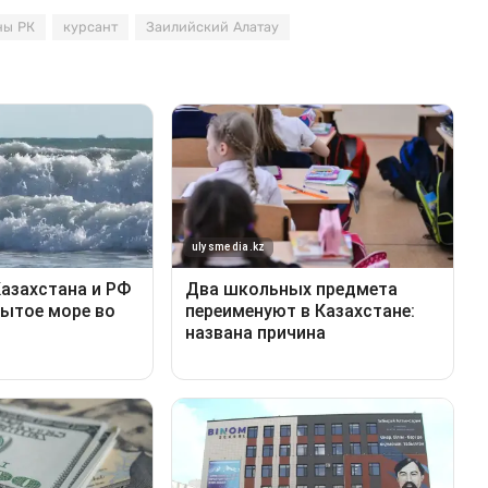
ны РК
курсант
Заилийский Алатау