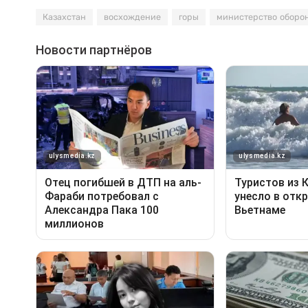
Казахстан
восхождение
горы
министерство оборо