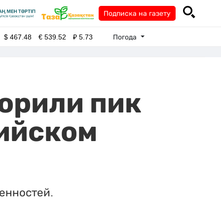
Подписка на газету
Погода
$
467.48
€
539.52
₽
5.73
орили пик
лийском
енностей.