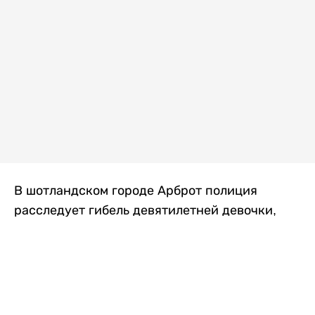
В шотландском городе Арброт полиция
расследует гибель девятилетней девочки,
которую нашли с тяжелыми травмами в
промышленной зоне, где семья разбила
палаточный лагерь. По подозрению в
убийстве ребенка задержан ее 35-летний
отец, передает
Liter.kz
со ссылкой на
The Sun
.