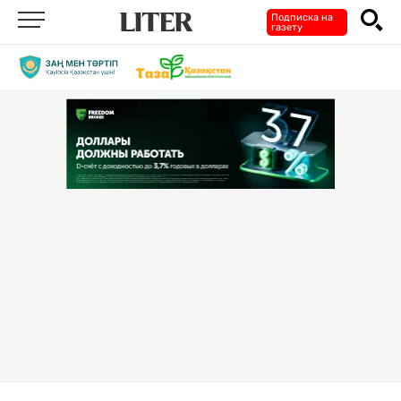
Подписка на
газету