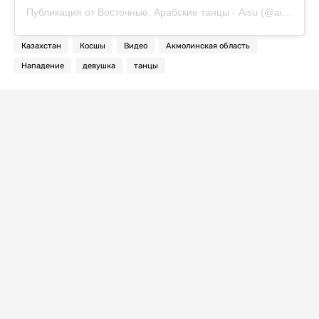
Публикация от Восточные, Арабские танцы - Aisu (@aisubellydancer)
Казахстан
Косшы
Видео
Акмолинская область
Нападение
девушка
танцы