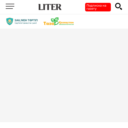
Подписка на
газету