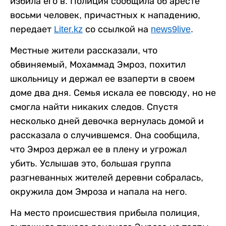
избила его в. Полиция сообщила об аресте
восьми человек, причастных к нападению,
передает
Liter.kz
со ссылкой на
news9live
.
Местные жители рассказали, что
обвиняемый, Мохаммад Эмроз, похитил
школьницу и держал ее взаперти в своем
доме два дня. Семья искала ее повсюду, но не
смогла найти никаких следов. Спустя
несколько дней девочка вернулась домой и
рассказала о случившемся. Она сообщила,
что Эмроз держал ее в плену и угрожал
убить. Услышав это, большая группа
разгневанных жителей деревни собралась,
окружила дом Эмроза и напала на него.
На место происшествия прибыла полиция,