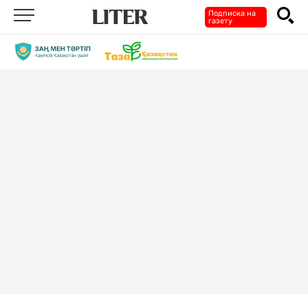
Подписка на
газету