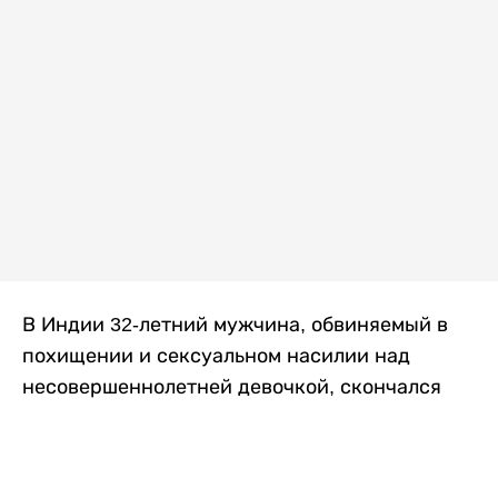
В Индии 32-летний мужчина, обвиняемый в
похищении и сексуальном насилии над
несовершеннолетней девочкой, скончался
после того, как разъяренная толпа жестоко
избила его в. Полиция сообщила об аресте
восьми человек, причастных к нападению,