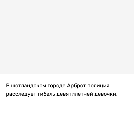
В шотландском городе Арброт полиция
расследует гибель девятилетней девочки,
которую нашли с тяжелыми травмами в
промышленной зоне, где семья разбила
палаточный лагерь. По подозрению в
убийстве ребенка задержан ее 35-летний