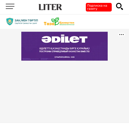
Подписка на
газету