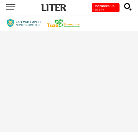
Подписка на
газету