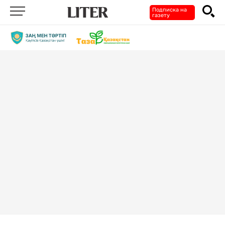
Подписка на
газету