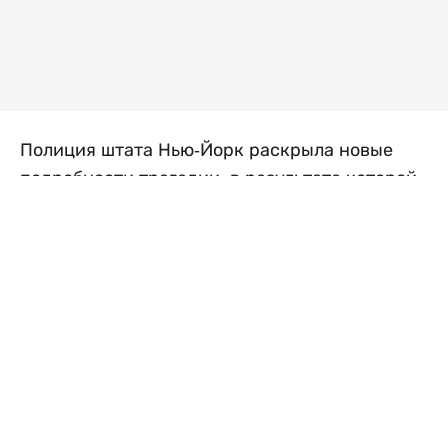
Полиция штата Нью-Йорк раскрыла новые
подробности трагедии, в результате которой
погибли четверо детей, их мать и бабушка.
Следствие пришло к выводу, что женщины
заранее спланировали убийства, а затем
покончили с собой, передает
Liter.kz
со
ссылкой на
New York Post
.
Тела 64-летней Эми Стедман, ее 44-летней
дочери Сары Майерс и четверых детей были
обнаружены в квартире в городе
Механиквилл после того, как обеспокоенный