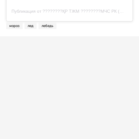
Публикация от ????????ҚР ТЖМ ????????МЧС РК (@tjm_mchs)
мороз
лед
лебедь