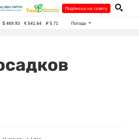
Подписка на газету
Погода
$
469.93
€
541.64
₽
5.71
 осадков