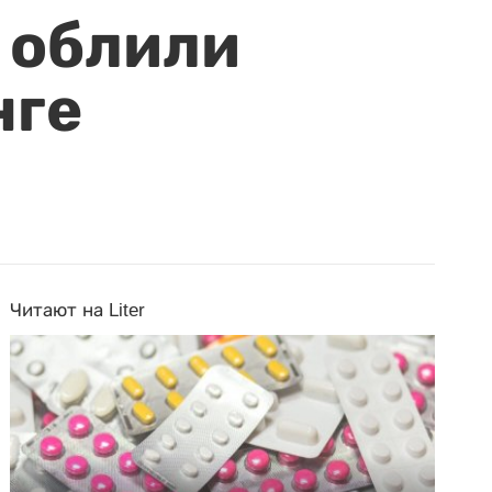
 облили
нге
Читают на Liter