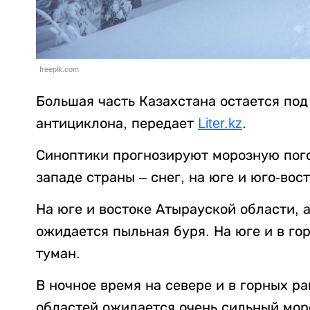
freepik.com
Большая часть Казахстана остается под
антициклона, передает
Liter.kz
.
Синоптики прогнозируют морозную пого
западе страны – снег, на юге и юго-вос
На юге и востоке Атырауской области, 
ожидается пыльная буря. На юге и в г
туман.
В ночное время на севере и в горных 
областей ожидается очень сильный моро