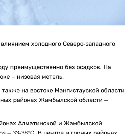
 влиянием холодного Северо-западного
ду преимущественно без осадков. На
токе – низовая метель.
а также на востоке Мангистауской области
орных районах Жамбылской области –
районах Алматинской и Жамбылской
з – 33-38°С. В центре и горных районах