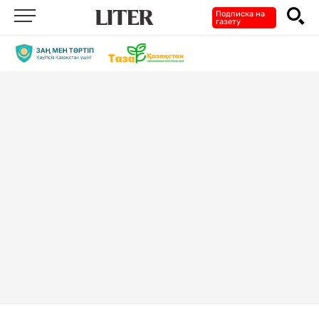
Подписка на
газету