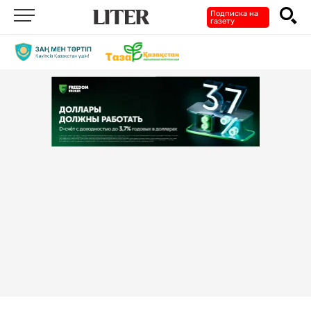
Подписка на
газету