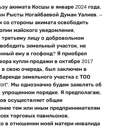
ьзу акимата Косшы в январе 2024 года,
сын Рысты Ногайбаевой Думан Уалиев. –
м со стороны акимата освободить
копии майского уведомления,
а третьему лицу о добровольном
вободить земельный участок, не
нный ему в госфонд? Я приобрел
вора купли-продажи в октябре 2017
, в свою очередь, был заключен в
убаренде земельного участка с ТОО
ort”. Мы однозначно будем заявлять об
в упрощенном порядке. Я предполагаю,
сов осуществляет общее
тение тем или иным предпринимателям
всех торговых павильонов,
ко в отношении моей матери-инвалида