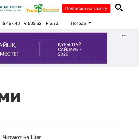
Подписка на газету
Погода
$
467.48
€
539.52
₽
5.73
ми
Читают на Liter