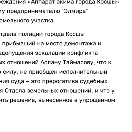
реждения «Аппарат акима города Косшы»
му предпринимателю “Элмира”
мельного участка.
Отдела полиции города Косшы
 прибывший на место демонтажа и
недопущения эскалации конфликта
х отношений Аслану Таймасову, что к
ю силу, не приобщен исполнительный
ния суда – это прерогатива судебных
я Отдела земельных отношений, и что у
ить решение, вынесенное в упрощенном