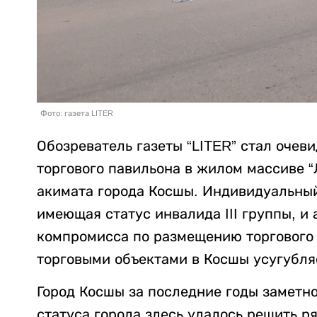
Фото: газета LITER
Обозреватель газеты “LITER” стал оче
торгового павильона в жилом массиве 
акимата города Косшы. Индивидуальны
имеющая статус инвалида III группы, и 
компромисса по размещению торгового
торговыми объектами в Косшы усугубляе
Город Косшы за последние годы заметн
статуса города здесь удалось решить р