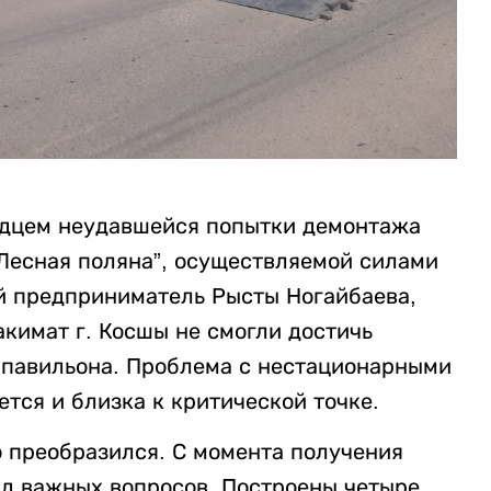
видцем неудавшейся попытки демонтажа
“Лесная поляна”, осуществляемой силами
й предприниматель Рысты Ногайбаева,
акимат г. Косшы не смогли достичь
 павильона. Проблема с нестационарными
тся и близка к критической точке.
о преобразился. С момента получения
яд важных вопросов. Построены четыре