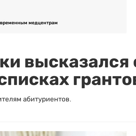
современным медцентрам
и высказался о
 списках гранто
ителям абитуриентов.