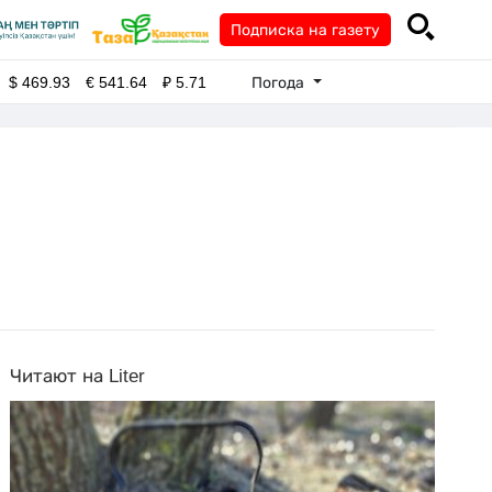
Подписка на газету
Погода
$
469.93
€
541.64
₽
5.71
Читают на Liter