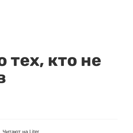
 тех, кто не
в
Читают на Liter