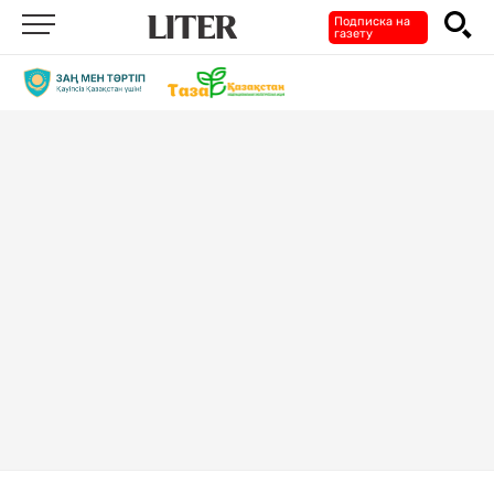
Подписка на
газету