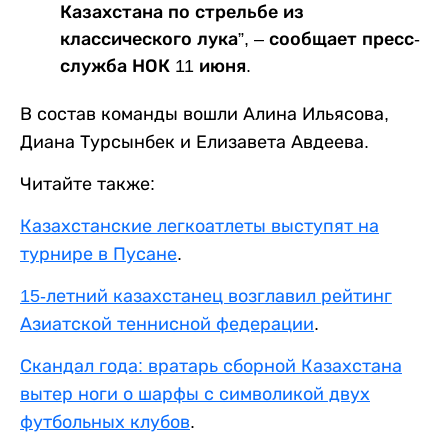
Казахстана по стрельбе из
классического лука”, – сообщает пресс-
служба НОК 11 июня.
В состав команды вошли Алина Ильясова,
Диана Турсынбек и Елизавета Авдеева.
Читайте также:
Казахстанские легкоатлеты выступят на
турнире в Пусане
.
15-летний казахстанец возглавил рейтинг
Азиатской теннисной федерации
.
Скандал года: вратарь сборной Казахстана
вытер ноги о шарфы с символикой двух
футбольных клубов
.