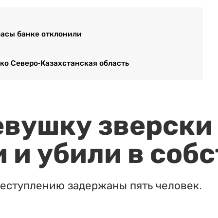
басы банке отклонили
ько Северо-Казахстанская область
евушку зверски
 и убили в соб
реступлению задержаны пять человек.