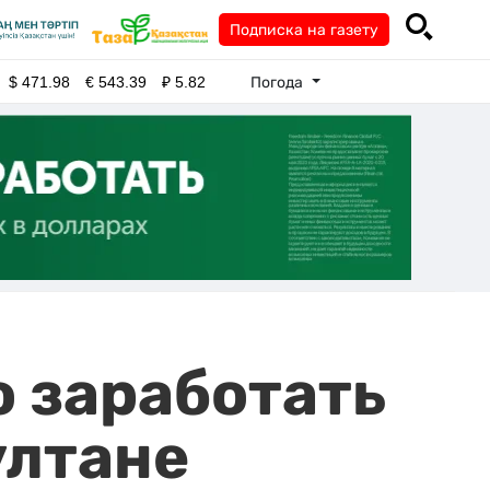
Подписка на газету
Погода
$
471.98
€
543.39
₽
5.82
 заработать
ултане