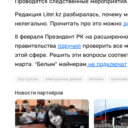
Проводятся следственные мероприятия
Редакция Liter.kz разбиралась, почему 
нелегально. Прочитать про это можно
з
8 февраля Президент РК на расширенн
правительства
поручил
проверить все м
этой сфере. Решить эти вопросы соотв
марта. “Белым” майнерам
не подключат
Нур-Султан
электронные деньги
биткоин
криптова