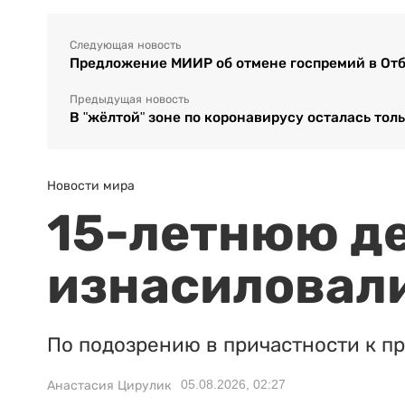
Следующая новость
Предложение МИИР об отмене госпремий в От
Предыдущая новость
В "жёлтой" зоне по коронавирусу осталась тол
Новости мира
15-летнюю д
изнасиловали
По подозрению в причастности к п
05.08.2026, 02:27
Анастасия Цирулик