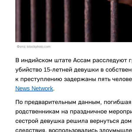
Фото: istockphoto.com
В индийском штате Ассам расследуют г
убийство 15-летней девушки в собстве
к преступлению задержаны пять челове
News Network
.
По предварительным данным, погибшая 
родственникам на праздничное меропри
сестрой девушка решила вернуться дом
следствия, воспользовались злоумышле