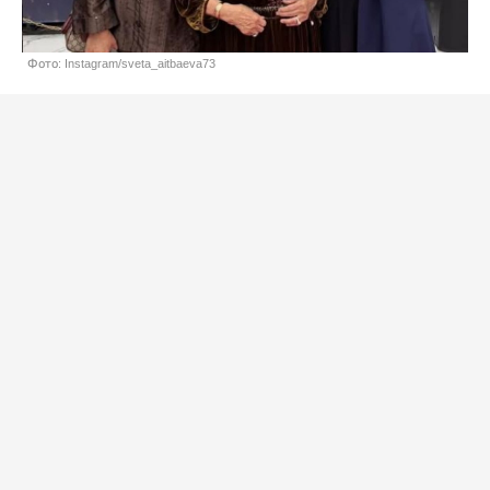
Фото: Instagram/sveta_aitbaeva73