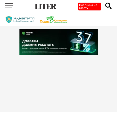
Подписка на
газету