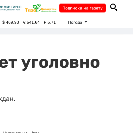
Подписка на газету
Погода
$
469.93
€
541.64
₽
5.71
ет уголовно
ждан.