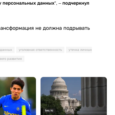
у персональных данных”, – подчеркнул
рансформация не должна подрывать
 данных
уголовная ответственность
утечка личных
вого развития