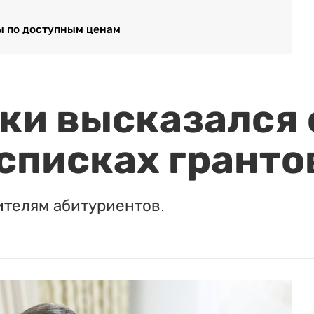
ы по доступным ценам
и высказался о
 списках гранто
ителям абитуриентов.