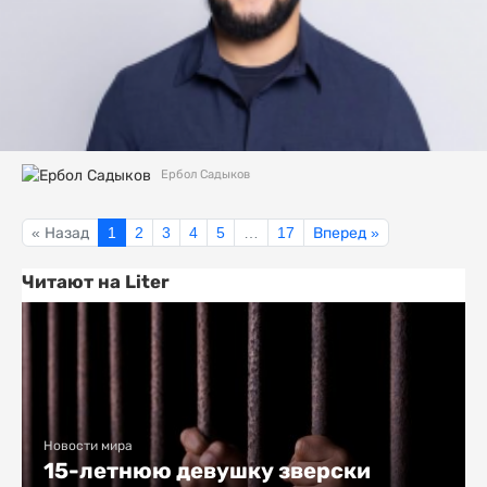
Ербол Садыков
« Назад
1
2
3
4
5
…
17
Вперед »
Читают на Liter
Новости мира
15-летнюю девушку зверски