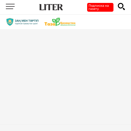
Подписка на
газету