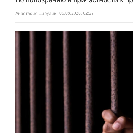
По подозрению в причастности к п
05.08.2026, 02:27
Анастасия Цирулик