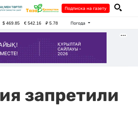
Подписка на газету
Погода
$
469.85
€
542.16
₽
5.78
ия запретили