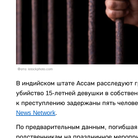
Фото: istockphoto.com
В индийском штате Ассам расследуют г
убийство 15-летней девушки в собстве
к преступлению задержаны пять челове
News Network
.
По предварительным данным, погибшая 
родственникам на праздничное меропри