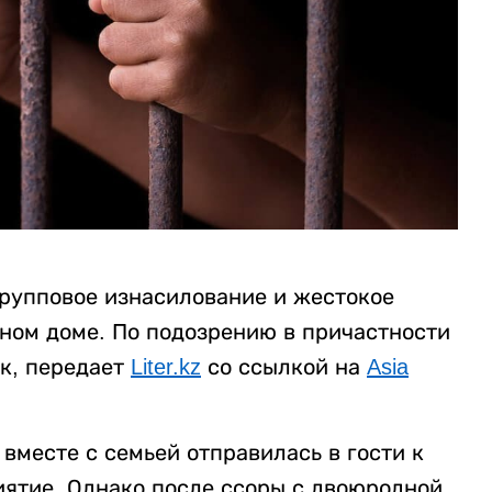
рупповое изнасилование и жестокое
нном доме. По подозрению в причастности
к, передает
Liter.kz
со ссылкой на
Asia
вместе с семьей отправилась в гости к
ятие. Однако после ссоры с двоюродной