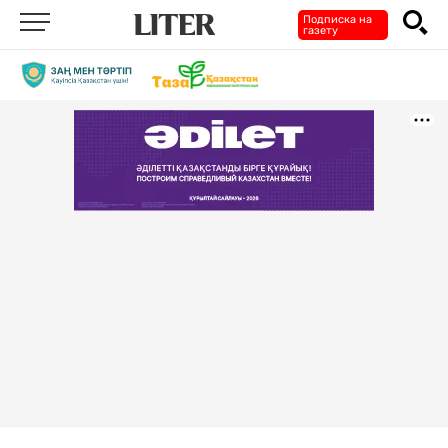
Подписка на
газету