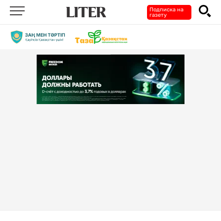
Подписка на
газету