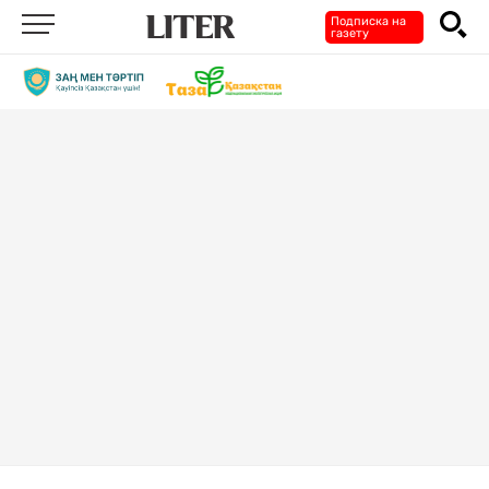
Подписка на
газету