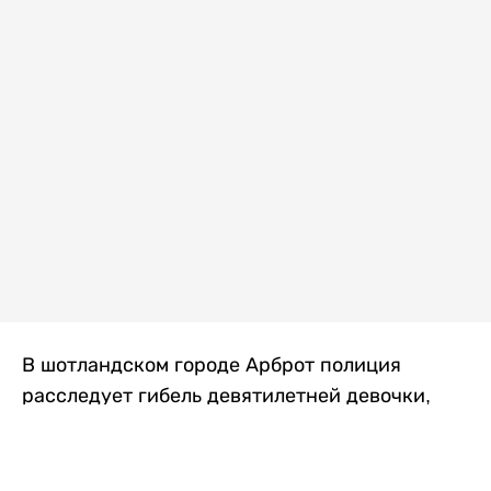
В шотландском городе Арброт полиция
расследует гибель девятилетней девочки,
которую нашли с тяжелыми травмами в
промышленной зоне, где семья разбила
палаточный лагерь. По подозрению в