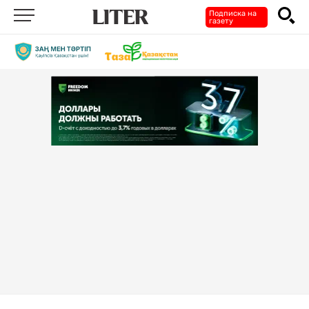
Подписка на
газету