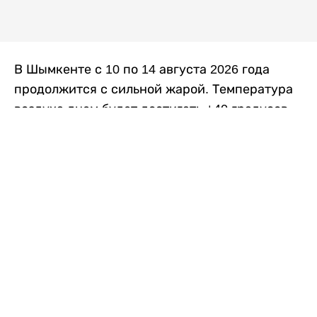
В Шымкенте с 10 по 14 августа 2026 года
продолжится с сильной жарой. Температура
воздуха днем будет достигать +40 градусов,
осадков не ожидается, передает
Liter.kz
со
ссылкой на
данные
Казгидромета.
Согласно информации синоптиков, будущая
рабочая неделя в городе сохранится
переменная облачность. К концу недели жара
немного ослабеет.
Понедельник, 10 августа:
ночью +23…+25
градусов, днем +38…+40. Без осадков.
Северо-восточный ветер – 8–13 метров в