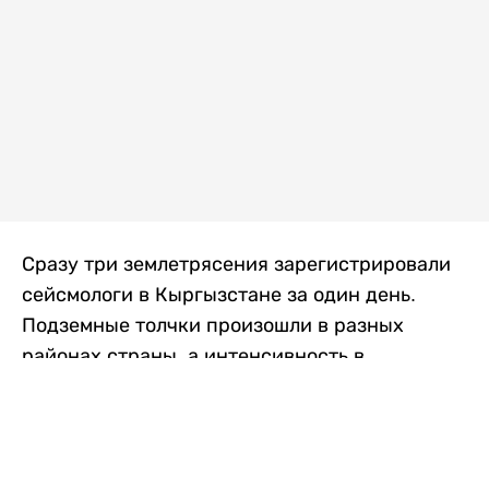
Сразу три землетрясения зарегистрировали
сейсмологи в Кыргызстане за один день.
Подземные толчки произошли в разных
районах страны, а интенсивность в
населенных пунктах достигала трех баллов.
Об этом сообщили в Институте сейсмологии
Национальной академии наук Кыргызской
Республики, передает
Liter.kz
со ссылкой