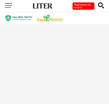
Подписка на
газету