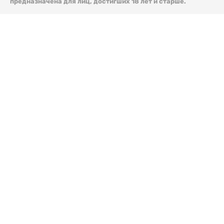
предназначена для лиц, достигших 18 лет и старше.
© 2026 Liter.kz. Все права защищены.
Скачать
электронную версию газеты Liter.kz № 88 от 8 авг.