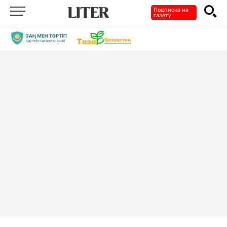
Подписка на
газету