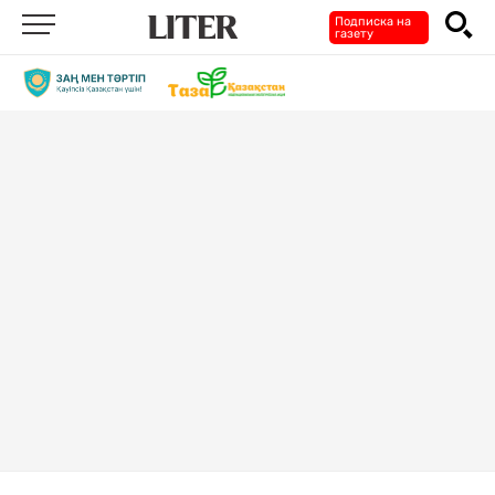
Подписка на
газету